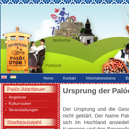
Home
Kontakt
Informationsbüros
B
Palóc Abenteuer
Ursprung der Paló
Angebote
Kulturrouten
Der Ursprung und die Gesc
Veranstaltungen
nicht geklärt. Der Name Pal
Stadteauswahl
sich im Hochland ansiede