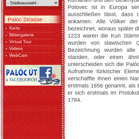
Kumanen und den Besenyőer
Polovec ist in Europa se
ausschließen lässt, dass
Palóc Strasse
ankamen. Alle Völker de
Karte
bezeichnet, woraus später 
Bildergalerie
1223 waren die Kun Stämm
Virtual Tour
wurden von slawischen Q
Videos
Bezeichnung wurden alle b
WebCam
standen, oder einen ähnli
unterscheiden sich die Paló
Aufnahme türkischer Elem
verschaffte ihnen einen Na
erstmals 1656 genannt, als 
er sich erstmals im Proto
1784.